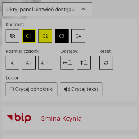
Ukryj panel ułatwień dostępu
Kontrast:
C1
C2
C3
C4
Zmień kontrast na domyślny
Rozmiar czcionki:
Odstępy:
Reset:
A
A+
A++
Zmień odstęp między literami
Zmień interlinię i margines
Przywróć ustawi
Lektor:
Czytaj odnośniki
Czytaj tekst
Gmina Kcynia