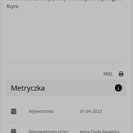
Kcyni.
Druk
XML
Metryczka
p
Wytworzono:
01-09-2023
Wprowadzono przez:
Anna Duda-Nowicka