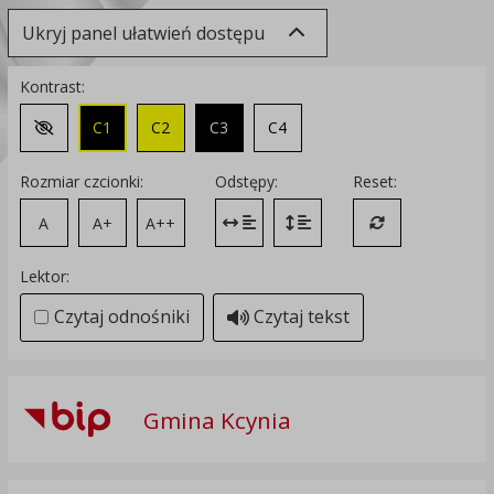
Ukryj panel ułatwień dostępu
Kontrast:
C1
C2
C3
C4
Zmień kontrast na domyślny
Rozmiar czcionki:
Odstępy:
Reset:
A
A+
A++
Zmień odstęp między literami
Zmień interlinię i margines
Przywróć ustawi
Lektor:
Czytaj odnośniki
Czytaj tekst
Gmina Kcynia