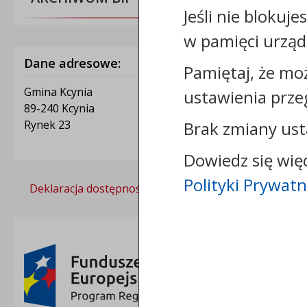
Jeśli nie blokuje
w pamięci urząd
Dane adresowe:
Pamiętaj, że mo
Gmina Kcynia
ustawienia prze
89-240 Kcynia
Brak zmiany ust
Rynek 23
Dowiedz się wię
Polityki Prywatn
Deklaracja dostępności
Polityka prywatności