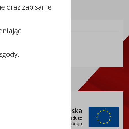
cie oraz zapisanie
Informacje dodatkowe:
eniając
NIP: 558 18 00 979
REGON: 092350872
zgody.