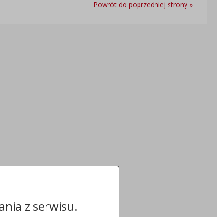
Powrót do poprzedniej strony »
nia z serwisu.