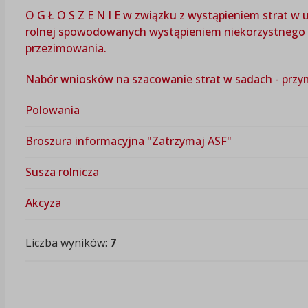
O G Ł O S Z E N I E w związku z wystąpieniem strat w 
rolnej spowodowanych wystąpieniem niekorzystnego 
przezimowania.
Nabór wniosków na szacowanie strat w sadach - przy
Polowania
Broszura informacyjna "Zatrzymaj ASF"
Susza rolnicza
Akcyza
Liczba wyników:
7