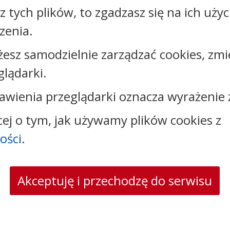
sz tych plików, to zgadzasz się na ich uży
zenia.
Kontakt:
żesz samodzielnie zarządzać cookies, zmi
tel.:
+48525893720
glądarki.
e-mail:
urzad@kcynia.pl
awienia przeglądarki oznacza wyrażenie 
skrytka ePUAP: /umkcynia/skrytka
strona www:
www.kcynia.pl
cej o tym, jak używamy plików cookies z
ości
.
Akceptuję i przechodzę do serwisu