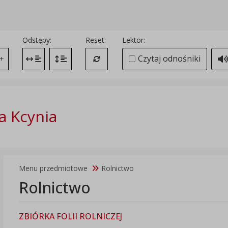
Odstępy:
Reset:
Lektor:
Czytaj odnośniki
+
Zmień odstęp między literami
Zmień interlinię i margines między paragrafami
Przywróć ustawienia domyślne
 Kcynia
Menu przedmiotowe
Rolnictwo
Rolnictwo
ZBIÓRKA FOLII ROLNICZEJ