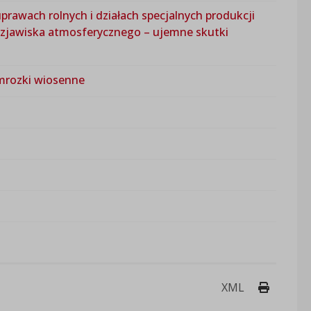
uprawach rolnych i działach specjalnych produkcji
zjawiska atmosferycznego – ujemne skutki
mrozki wiosenne
Drukuj 
XML