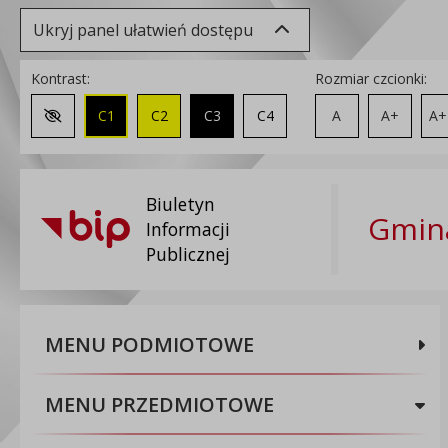
Ukryj panel ułatwień dostępu
Kontrast:
Rozmiar czcionki:
C1
C2
C3
C4
A
A+
A+
Zmień kontrast na domyślny
Biuletyn
Gmina
Informacji
Publicznej
MENU PODMIOTOWE
MENU PRZEDMIOTOWE