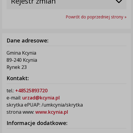
Rejestr zmian
Powrót do poprzedniej strony »
Dane adresowe:
Gmina Kcynia
89-240 Kcynia
Rynek 23
Kontakt:
tel.:
+48525893720
e-mail:
urzad@kcynia.pl
skrytka ePUAP: /umkcynia/skrytka
strona www:
www.kcynia.pl
Informacje dodatkowe: