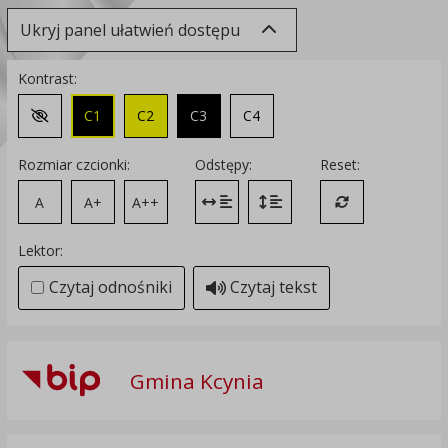
Ukryj panel ułatwień dostępu
Kontrast:
C1
C2
C3
C4
Zmień kontrast na domyślny
Rozmiar czcionki:
Odstępy:
Reset:
A
A+
A++
Zmień odstęp między literami
Zmień interlinię i margines
Przywróć ustawi
Lektor:
Czytaj odnośniki
Czytaj tekst
Gmina Kcynia