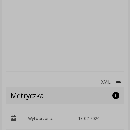
Druk
XML
Metryczka
p
Wytworzono:
19-02-2024