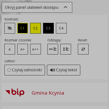
Ukryj panel ułatwień dostępu
Kontrast:
C1
C2
C3
C4
Zmień kontrast na domyślny
Rozmiar czcionki:
Odstępy:
Reset:
A
A+
A++
Zmień odstęp między literami
Zmień interlinię i margines
Przywróć ustawi
Lektor:
Czytaj odnośniki
Czytaj tekst
Gmina Kcynia