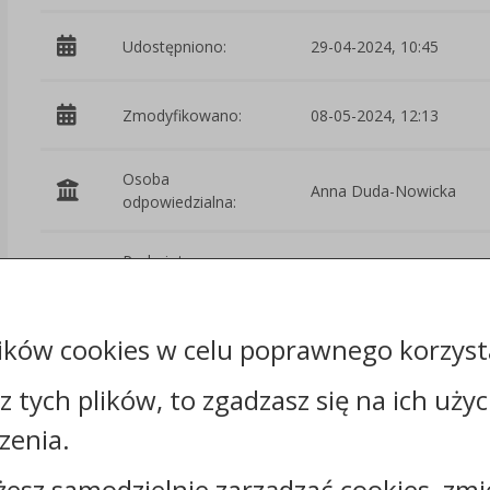
Udostępniono:
29-04-2024, 10:45
Zmodyfikowano:
08-05-2024, 12:13
Osoba
Anna Duda-Nowicka
odpowiedzialna:
Podmiot
Urząd Miejski w Kcyni
udostępniający:
ików cookies w celu poprawnego korzysta
Załączniki
sz tych plików, to zgadzasz się na ich uży
Rejestr zmian
zenia.
żesz samodzielnie zarządzać cookies, zmi