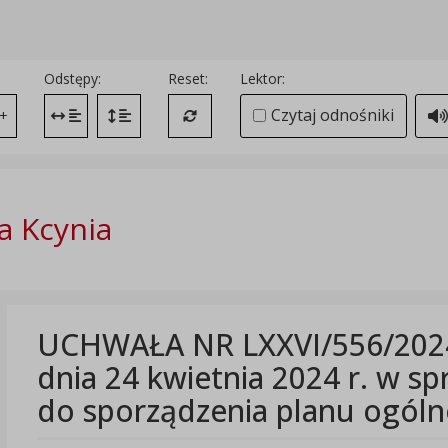
Odstępy:
Reset:
Lektor:
Czytaj odnośniki
+
Zmień odstęp między literami
Zmień interlinię i margines między paragrafami
Przywróć ustawienia domyślne
 Kcynia
UCHWAŁA NR LXXVI/556/2024
dnia 24 kwietnia 2024 r. w sp
do sporządzenia planu ogóln