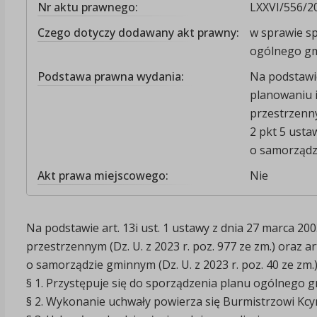
Nr aktu prawnego:
LXXVI/556/2
Czego dotyczy dodawany akt prawny:
w sprawie sp
ogólnego gm
Podstawa prawna wydania:
Na podstawie 
planowaniu 
przestrzennym
2 pkt 5 usta
o samorządzi
Akt prawa miejscowego:
Nie
Na podstawie art. 13i ust. 1 ustawy z dnia 27 marca 2
przestrzennym (Dz. U. z 2023 r. poz. 977 ze zm.) oraz art
o samorządzie gminnym (Dz. U. z 2023 r. poz. 40 ze zm.)
§ 1. Przystępuje się do sporządzenia planu ogólnego g
§ 2. Wykonanie uchwały powierza się Burmistrzowi Kcyn