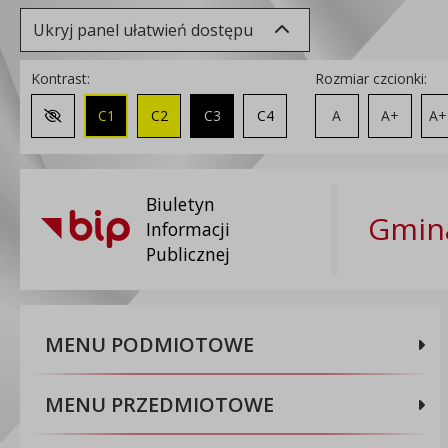
Ukryj panel ułatwień dostępu
Kontrast:
Rozmiar czcionki:
C1
C2
C3
C4
A
A+
A+
Zmień kontrast na domyślny
Biuletyn
Gmina
Informacji
Publicznej
MENU PODMIOTOWE
MENU PRZEDMIOTOWE