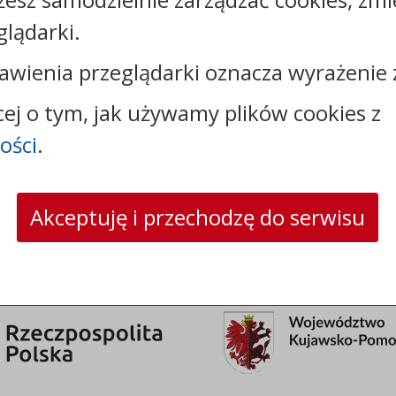
glądarki.
Kontakt:
awienia przeglądarki oznacza wyrażenie 
tel.:
+48525893720
cej o tym, jak używamy plików cookies z
e-mail:
urzad@kcynia.pl
ości
.
skrytka ePUAP: /umkcynia/skrytka
strona www:
www.kcynia.pl
Akceptuję i przechodzę do serwisu