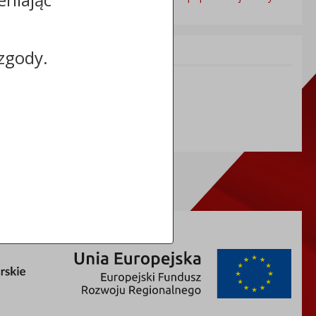
Informacje dodatkowe:
zgody.
NIP: 558 18 00 979
REGON: 092350872