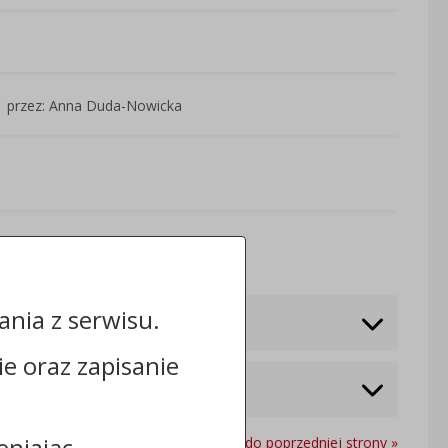
przez: Anna Duda-Nowicka
Odwiedzin: 1249
nia z serwisu.
cie oraz zapisanie
eniając
Powrót do poprzedniej strony »