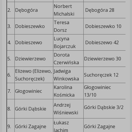
Norbert
6
2.
Dębogóra
Dębogóra 28
Michalski
3
Teresa
6
3.
Dobieszewko
Dobieszewko 10
Dorsz
5
Lucyna
6
4.
Dobieszewo
Dobieszewo 42
Bojarczuk
4
Dorota
5
5.
Dziewierzewo
Dziewierzewo 30
Czerwińska
0
Elizewo (Elizewo,
Jadwiga
6
6.
Suchoręczek 12
Suchoręczek)
Winkowska
1
Karolina
Głogowiniec
7
7.
Głogowiniec
Kośmicka
13/10
9
6
Andrzej
Górki Dąbskie 3/2
8.
Górki Dąbskie
3
Wiśniewski
Łukasz
9.
Górki Zagajne
Górki Zagajne
Jachim