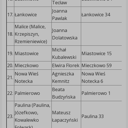
Tecław
5
Joanna
5
17.
Łankowice
Łankowice 34
Pawlak
3
Malice (Malice,
Joanna
18.
Krzepiszyn,
Dolatowska
Rzemieniewice)
Michał
6
19.
Miastowice
Miastowice 15
Kubalewski
6
20.
Mieczkowo
Elwira Florek
Mieczkowo 59
Nowa Wieś
Agnieszka
Nowa Wieś
6
21.
Notecka
Kemnitz
Notecka 6
9
Beata
7
22.
Palmierowo
Palmierowo 1
Budzyńska
9
Paulina (Paulina,
Józefkowo,
Mateusz
5
23.
Paulina 33
Kowalewko
Łapaczyński
5
Folwark)