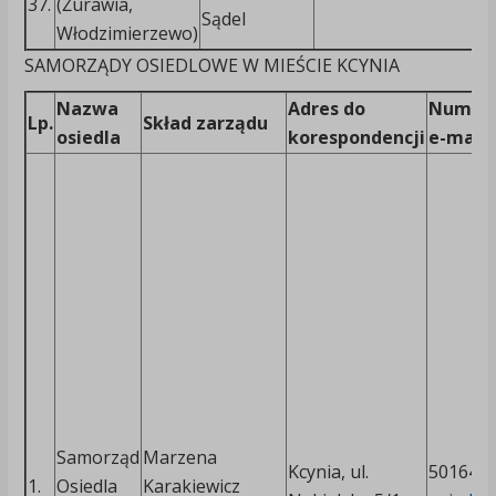
37.
(Żurawia,
Sądel
Włodzimierzewo)
SAMORZĄDY OSIEDLOWE W MIEŚCIE KCYNIA
Nazwa
Adres do
Numer 
Lp.
Skład zarządu
osiedla
korespondencji
e-mail
Samorząd
Marzena
Kcynia, ul.
501644
1.
Osiedla
Karakiewicz