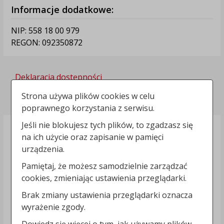
Informacje dodatkowe:
NIP: 558 18 00 979
REGON: 092350872
Deklaracja dostępności
Polityka prywatności
Strona używa plików cookies w celu
poprawnego korzystania z serwisu.
Jeśli nie blokujesz tych plików, to zgadzasz się
na ich użycie oraz zapisanie w pamięci
urządzenia.
Pamiętaj, że możesz samodzielnie zarządzać
cookies, zmieniając ustawienia przeglądarki.
Brak zmiany ustawienia przeglądarki oznacza
wyrażenie zgody.