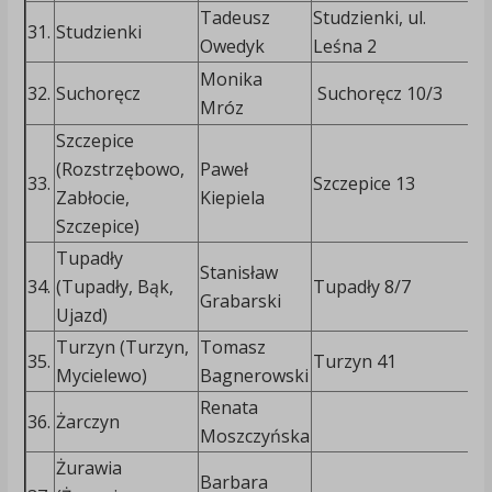
Tadeusz
Studzienki, ul.
31.
Studzienki
6
Owedyk
Leśna 2
Monika
32.
Suchoręcz
Suchoręcz 10/3
Mróz
2
Szczepice
(Rozstrzębowo,
Paweł
6
33.
Szczepice 13
Zabłocie,
Kiepiela
0
Szczepice)
Tupadły
Stanisław
7
34.
(Tupadły, Bąk,
Tupadły 8/7
Grabarski
3
Ujazd)
Turzyn (Turzyn,
Tomasz
7
35.
Turzyn 41
Mycielewo)
Bagnerowski
8
Renata
36.
Żarczyn
Moszczyńska
Żurawia
Barbara