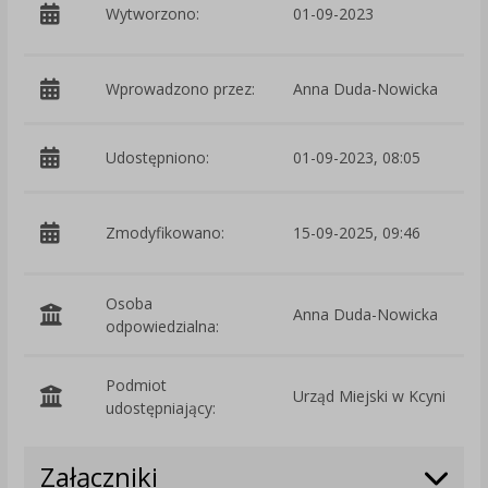
p
Wytworzono:
01-09-2023
Wprowadzono przez:
Anna Duda-Nowicka
Udostępniono:
01-09-2023, 08:05
p
Zmodyfikowano:
15-09-2025, 09:46
Osoba
Anna Duda-Nowicka
odpowiedzialna:
Podmiot
Urząd Miejski w Kcyni
O
udostępniający:
Załączniki