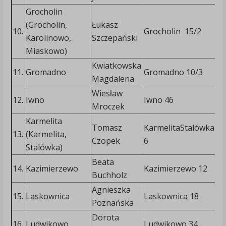
Grocholin
(Grocholin,
Łukasz
5
10.
Grocholin 15/2
Karolinowo,
Szczepański
4
Miaskowo)
Kwiatkowska
6
11.
Gromadno
Gromadno 10/3
Magdalena
3
Wiesław
12.
Iwno
Iwno 46
Mroczek
Karmelita
Tomasz
KarmelitaStalówka
6
13.
(Karmelita,
Czopek
6
5
Stalówka)
Beata
14.
Kazimierzewo
Kazimierzewo 12
Buchholz
Agnieszka
15.
Laskownica
Laskownica 18
7
Poznańska
Dorota
6
16.
Ludwikowo
Ludwikowo 34