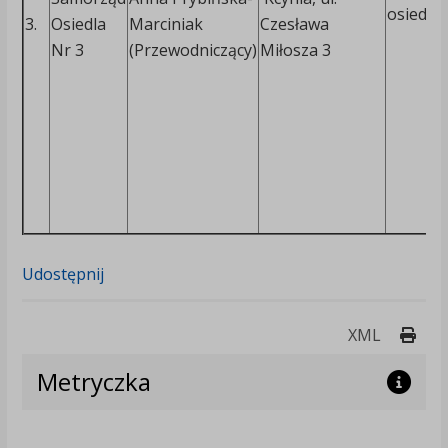
osiedle
3.
Osiedla
Marciniak
Czesława
Nr 3
(Przewodniczący)
Miłosza 3
Udostępnij
Druk
XML
Metryczka