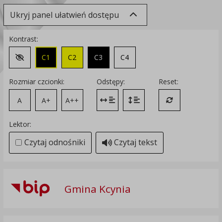
Ukryj panel ułatwień dostępu
Kontrast:
C1
C2
C3
C4
Zmień kontrast na domyślny
Rozmiar czcionki:
Odstępy:
Reset:
A
A+
A++
Zmień odstęp między literami
Zmień interlinię i margines
Przywróć ustawi
Lektor:
Czytaj odnośniki
Czytaj tekst
Gmina Kcynia