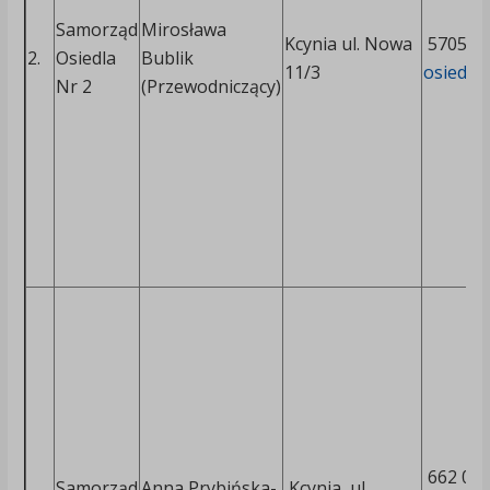
Samorząd
Mirosława
Kcynia ul. Nowa
570544
2.
Osiedla
Bublik
11/3
osiedle
Nr 2
(Przewodniczący)
662 029
Samorząd
Anna Prybińska-
Kcynia, ul.