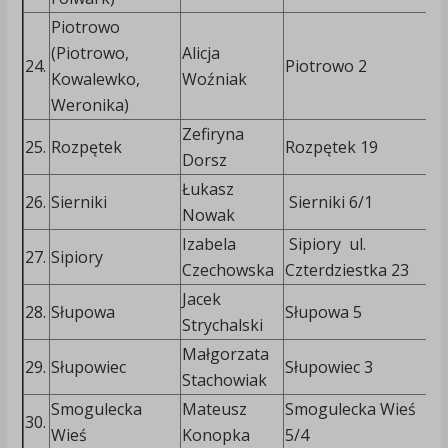
Piotrowo
(Piotrowo,
Alicja
6
24.
Piotrowo 2
Kowalewko,
Woźniak
3
Weronika)
Zefiryna
6
25.
Rozpętek
Rozpętek 19
Dorsz
6
Łukasz
26.
Sierniki
Sierniki 6/1
Nowak
Izabela
Sipiory ul.
7
27.
Sipiory
Czechowska
Czterdziestka 23
5
Jacek
6
28.
Słupowa
Słupowa 5
Strychalski
2
Małgorzata
5
29.
Słupowiec
Słupowiec 3
Stachowiak
9
Smogulecka
Mateusz
Smogulecka Wieś
30.
6
Wieś
Konopka
5/4