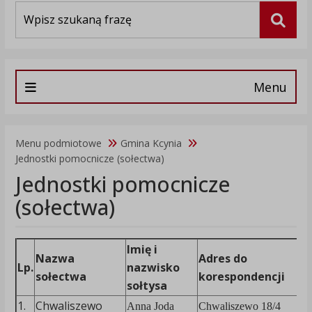
Wyszukiwarka
Szuka
Menu
Menu podmiotowe
Gmina Kcynia
Jednostki pomocnicze (sołectwa)
Jednostki pomocnicze
(sołectwa)
Imię i
Nazwa
Adres do
N
Lp.
nazwisko
sołectwa
korespondencji
t
sołtysa
1.
Chwaliszewo
Anna Joda
Chwaliszewo 18/4
7