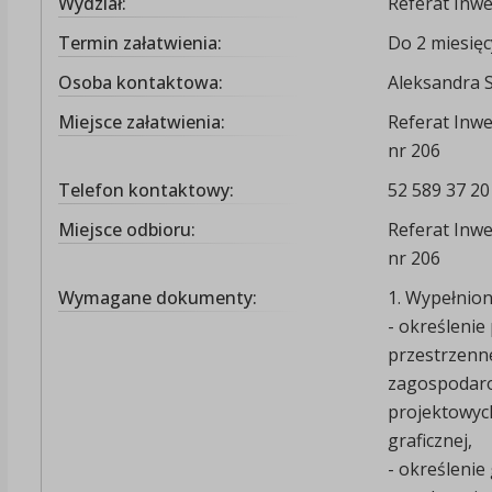
Wydział:
Referat Inwe
Termin załatwienia:
Do 2 miesięc
Osoba kontaktowa:
Aleksandra 
Miejsce załatwienia:
Referat Inwes
nr 206
Telefon kontaktowy:
52 589 37 20
Miejsce odbioru:
Referat Inwes
nr 206
Wymagane dokumenty:
1. Wypełnion
- określeni
przestrzenn
zagospodaro
projektowyc
graficznej,
- określenie