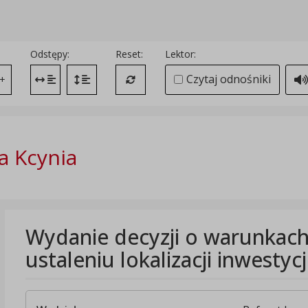
Odstępy:
Reset:
Lektor:
Czytaj odnośniki
+
Zmień odstęp między literami
Zmień interlinię i margines między paragrafami
Przywróć ustawienia domyślne
 Kcynia
Wydanie decyzji o warunkach
ustaleniu lokalizacji inwestyc