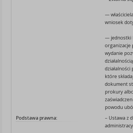
— właściciel
wniosek doty
— jednostki 
organizacje 
wydanie pozw
działalności
działalności
które składa
dokument st
prokury albo
zaświadczeni
powodu ubó
Podstawa prawna:
– Ustawa z d
administracyj