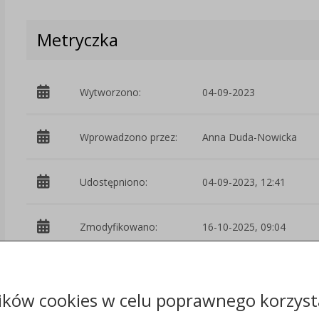
Metryczka
Wytworzono:
04-09-2023
Wprowadzono przez:
Anna Duda-Nowicka
Udostępniono:
04-09-2023, 12:41
Zmodyfikowano:
16-10-2025, 09:04
Osoba
Anna Duda-Nowicka
odpowiedzialna:
ików cookies w celu poprawnego korzysta