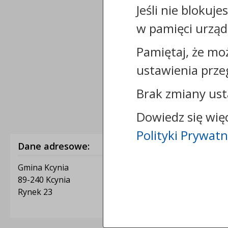
Jeśli nie blokuje
w pamięci urząd
Pamiętaj, że mo
ustawienia prze
Brak zmiany ust
Dowiedz się wię
Polityki Prywatn
Dane adresowe:
Gmina Kcynia
89-240 Kcynia
Rynek 23