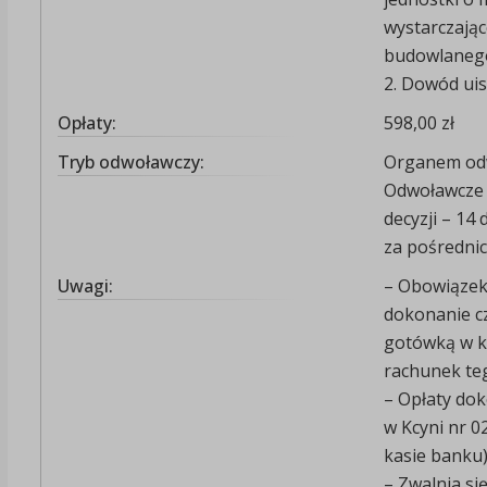
wystarczają
budowlaneg
2. Dowód uis
Opłaty:
598,00 zł
Tryb odwoławczy:
Organem od
Odwoławcze 
decyzji – 14 
za pośrednic
Uwagi:
– Obowiązek 
dokonanie cz
gotówką w k
rachunek te
– Opłaty do
w Kcyni nr 0
kasie banku
– Zwalnia si