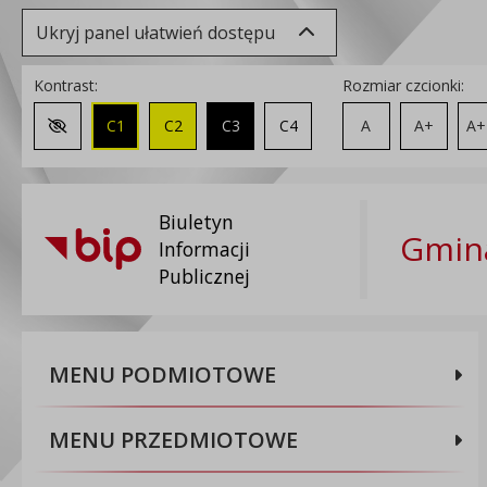
Ukryj panel ułatwień dostępu
Kontrast:
Rozmiar czcionki:
C1
C2
C3
C4
A
A+
A+
Zmień kontrast na domyślny
Biuletyn
Gmina
Informacji
Publicznej
MENU PODMIOTOWE
MENU PRZEDMIOTOWE