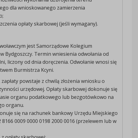
cego dla wnioskowanego zamierzenia
o;
zczenia opłaty skarbowej (jeśli wymagany).
woławczym jest Samorządowe Kolegium
w Bydgoszczy. Termin wniesienia odwołania od
dni, liczony od dnia doręczenia. Odwołanie wnosi się
twem Burmistrza Kcyni.
zapłaty powstaje z chwilą złożenia wniosku o
ynności urzędowej. Opłaty skarbowej dokonuje się
asie organu podatkowego lub bezgotówkowo na
go organu.
konuje się na rachunek bankowy Urzędu Miejskiego
2 8166 0009 0000 0198 2000 0016 (przelewem lub w
)
ę z opłaty skarbowej: