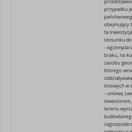
przedstawion
przypadku je
państwowego
obejmujący t
ta inwestycja
stosunku do i
- egzemplarz
braku, na ko
zasobu geode
którego wnio
oddziaływała,
liniowych w s
- umowę zaw
inwestorem,
terenu wyst
budowlanego (
zagospodaro
jednostki o 