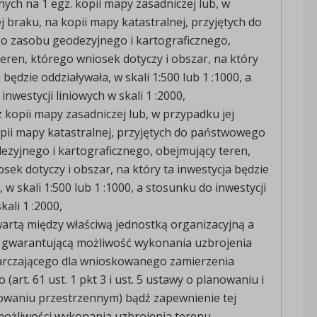
ych na 1 egz. kopii mapy zasadniczej lub, w
j braku, na kopii mapy katastralnej, przyjętych do
 zasobu geodezyjnego i kartograficznego,
eren, którego wniosek dotyczy i obszar, na który
 będzie oddziaływała, w skali 1:500 lub 1 :1000, a
nwestycji liniowych w skali 1 :2000,
 kopii mapy zasadniczej lub, w przypadku jej
pii mapy katastralnej, przyjętych do państwowego
zyjnego i kartograficznego, obejmujący teren,
sek dotyczy i obszar, na który ta inwestycja będzie
 w skali 1:500 lub 1 :1000, a stosunku do inwestycji
kali 1 :2000,
artą między właściwą jednostką organizacyjną a
 gwarantującą możliwość wykonania uzbrojenia
arczającego dla wnioskowanego zamierzenia
art. 61 ust. 1 pkt 3 i ust. 5 ustawy o planowaniu i
waniu przestrzennym) bądź zapewnienie tej
możliwości wykonania uzbrojenia terenu