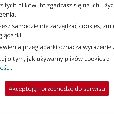
Podmiot
sz tych plików, to zgadzasz się na ich uży
Urząd Miejski w Kcyni
udostępniający:
zenia.
Załączniki
żesz samodzielnie zarządzać cookies, zmi
glądarki.
Rejestr zmian
awienia przeglądarki oznacza wyrażenie 
cej o tym, jak używamy plików cookies z
ości
.
Kontakt:
tel.:
+48525893720
Akceptuję i przechodzę do serwisu
e-mail:
urzad@kcynia.pl
skrytka ePUAP: /umkcynia/skrytka
strona www:
www.kcynia.pl