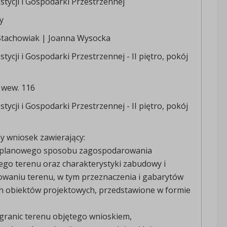
stycji i Gospodarki Przestrzennej
y
Stachowiak | Joanna Wysocka
tycji i Gospodarki Przestrzennej - II piętro, pokój
 wew. 116
tycji i Gospodarki Przestrzennej - II piętro, pokój
y wniosek zawierający:
e planowego sposobu zagospodarowania
ego terenu oraz charakterystyki zabudowy i
waniu terenu, w tym przeznaczenia i gabarytów
h obiektów projektowych, przedstawione w formie
 granic terenu objętego wnioskiem,