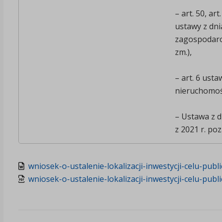
– art. 50, art
ustawy z dni
zagospodarow
zm.),
– art. 6 ust
nieruchomośc
– Ustawa z d
z 2021 r. poz
wniosek-o-ustalenie-lokalizacji-inwestycji-celu-p
wniosek-o-ustalenie-lokalizacji-inwestycji-celu-p